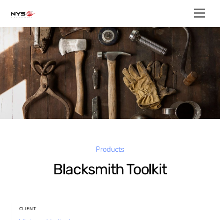
Skip
Men
to
content
Products
Blacksmith Toolkit
CLIENT