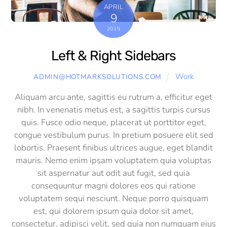
APRIL
9
2015
Left & Right Sidebars
Work
ADMIN@HOTMARKSOLUTIONS.COM
Aliquam arcu ante, sagittis eu rutrum a, efficitur eget
nibh. In venenatis metus est, a sagittis turpis cursus
quis. Fusce odio neque, placerat ut porttitor eget,
congue vestibulum purus. In pretium posuere elit sed
lobortis. Praesent finibus ultrices augue, eget blandit
mauris. Nemo enim ipsam voluptatem quia voluptas
sit aspernatur aut odit aut fugit, sed quia
consequuntur magni dolores eos qui ratione
voluptatem sequi nesciunt. Neque porro quisquam
est, qui dolorem ipsum quia dolor sit amet,
consectetur, adipisci velit, sed quia non numquam eius