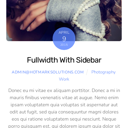
APRIL
9
2015
Fullwidth With Sidebar
Photography
,
ADMIN@HOTMARKSOLUTIONS.COM
Work
Donec eu mi vitae ex aliquam porttitor. Donec a mi in
mauris finibus venenatis vitae at augue. Nemo enim
ipsam voluptatem quia voluptas sit aspernatur aut
odit aut fugit, sed quia consequuntur magni dolores
eos qui ratione voluptatem sequi nesciunt. Neque
porro quisquam est, qui dolorem ipsum quia dolor sit