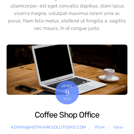
ullamcorper, est eget convallis dapibus, diam lacus
viverra magna, volutpat maximus lorem urna ac
purus. Nam felis metus, eleifend ut fringilla a, sagittis
nec mauris. In id congue justo.
APRIL
9
2015
Coffee Shop Office
Work
View
ADMIN@HOTMARKSOLUTIONS.COM